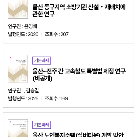
울산 동구지역 소방기관 신설‧재배치에
관한 연구
연구진 :
윤영배
발행연도 :
2026
조회수 :
207
기본과제
울산~전주 간 고속철도 특별법 제정 연구
(비공개)
연구진 :
, 김승길
발행연도 :
2025
조회수 :
169
기본과제
울산 노인복지주택(실버타운) 개발 방안