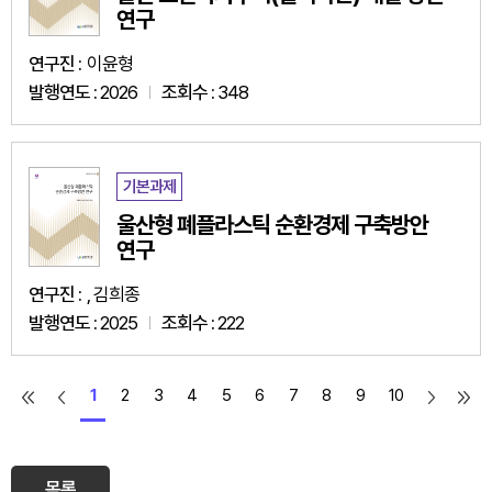
연구
연구진 :
이윤형
발행연도 :
2026
조회수 :
348
기본과제
울산형 폐플라스틱 순환경제 구축방안
연구
연구진 :
, 김희종
발행연도 :
2025
조회수 :
222
1
2
3
4
5
6
7
8
9
10
목록