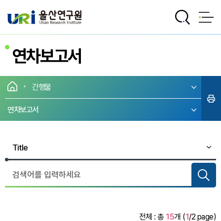
전체메뉴로 바로가기
본문으로 바로가기
연차보고서
간행물
연차보고서
전체 : 총
15
개 (
1
/2 page)