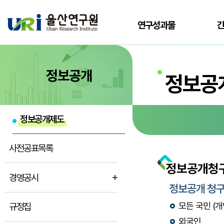
전체메뉴로 바로가기
본문으로 바로가기
연구성과물
정보공개
정보공
정보공개제도
사전공표목록
정보공개청
경영공시
정보공개 청
모든 국민 (개
규정집
외국인