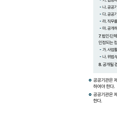
가. 법령
나. 공공
다. 공공
라. 직무
마. 공개
7.
법인·단체
인정되는 정
가. 사업
나. 위법
8.
공개될 경
공공기관은 제
하여야 한다.
공공기관은 제
한다.