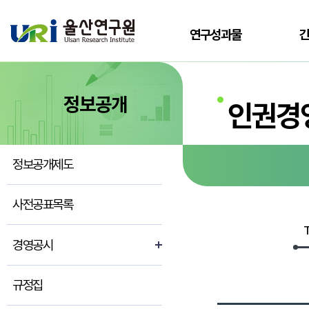
전체메뉴로 바로가기
본문으로 바로가기
연구성과물
정보공개
인권경
정보공개제도
사전공표목록
경영공시
규정집