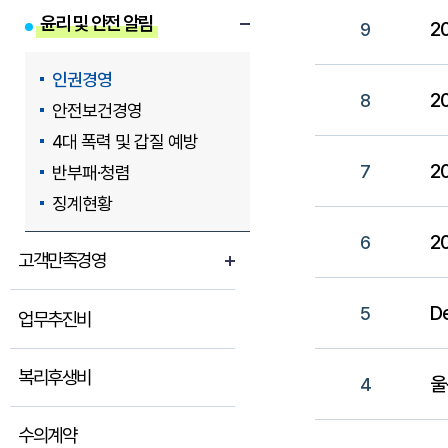
윤리 및 안전 알림
2
9
인권경영
2
8
안전보건경영
4대 폭력 및 갑질 예방
2
7
반부패·청렴
징계현황
2
6
고객만족경영
De
5
업무추진비
복리후생비
울
4
수의계약