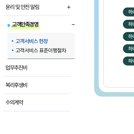
윤리 및 안전 알림
하
고객만족경영
하
하
고객서비스 헌장
하
고객서비스 표준이행절차
하
업무추진비
복리후생비
수의계약