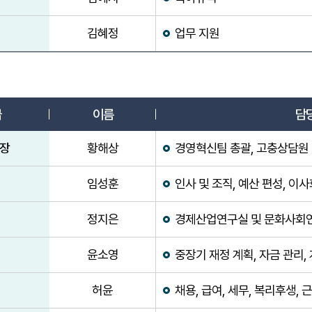
김혜정
업무 지원
업무분장표
급
이름
담
장
황해상
경영혁신팀 총괄, 고충상담원
임성훈
인사 및 조직, 예산 편성, 이
정지은
경제산업연구실 및 문화사회
윤소영
중장기 재정 계획, 자금 관리,
허윤
채용, 급여, 세무, 복리후생,