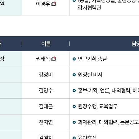
(총괄) 기획경영실, 울산공공
원
이경우
감사협력관
업무분장표
급
이름
담
장
권태목
연구기획 총괄
강정미
원장실 비서
김영수
홍보·기획, 언론, 대외협력, 
김대근
원장수행, 교육업무
전지연
과제관리, 대외협력, 논문공모
김예지
육아휴직