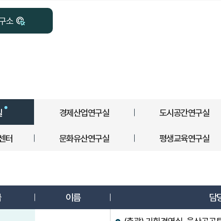
구소
실
경제산업연구실
도시공간연구실
센터
문화유산연구실
평생교육연구실
실장 업무분장표
급
이름
담