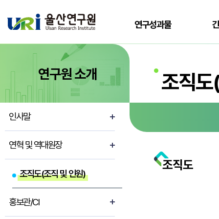
전체메뉴로 바로가기
본문으로 바로가기
연구성과물
연구원 소개
조직도(
인사말
연혁 및 역대원장
조직도
조직도(조직 및 인원)
홍보관/CI