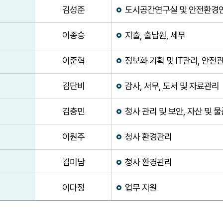
김성준
도시공간연구실 및 안전환경
이종승
지출, 출납원, 세무
이준혁
정보화 기획 및 IT관리, 안전
김단비
감사, 서무, 도서 및 자료관리
김충민
청사 관리 및 보안, 자산 및 
이원주
청사 환경관리
김미남
청사 환경관리
이다정
업무 지원