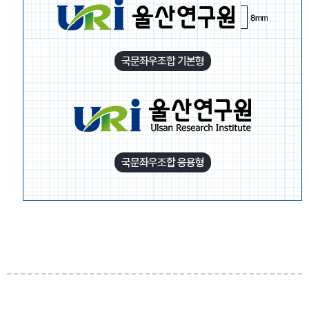
국문좌우조합 기본형
국문좌우조합 응용형