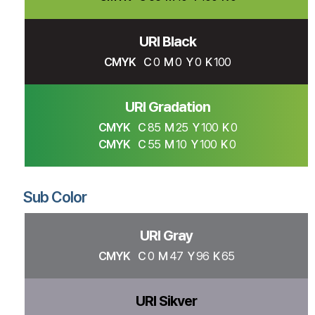
URI Black
CMYK
C
0
M
0
Y
0
K
100
URI Gradation
CMYK
C
85
M
25
Y
100
K
0
CMYK
C
55
M
10
Y
100
K
0
Sub Color
URI Gray
CMYK
C
0
M
47
Y
96
K
65
URI Sikver