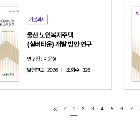
기본과제
울산 노인복지주택
(실버타운) 개발 방안 연구
연구진 :
이윤형
발행연도 :
2026
조회수 :
326
1
2
3
4
5
6
7