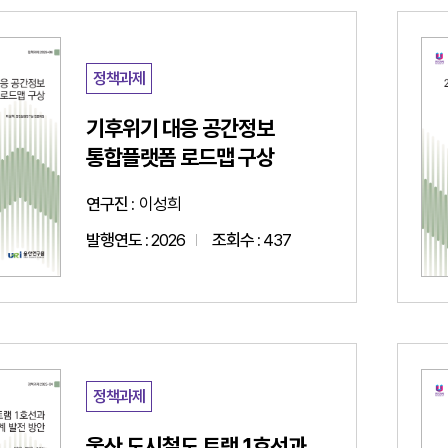
정책과제
기후위기 대응 공간정보
통합플랫폼 로드맵 구상
연구진 :
이성희
발행연도 :
2026
조회수 :
437
정책과제
울산 도시철도 트램 1호선과