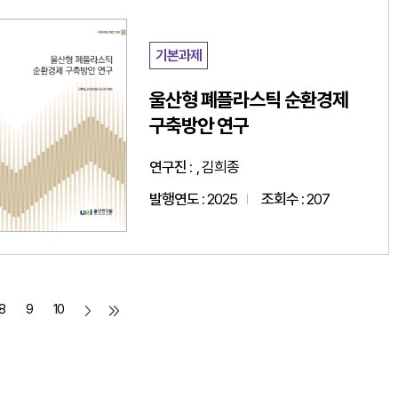
기본과제
울산형 폐플라스틱 순환경제
구축방안 연구
연구진 :
, 김희종
발행연도 :
2025
조회수 :
207
8
9
10