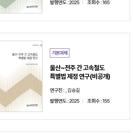
발행연도 :
2025
조회수 :
165
기본과제
울산~전주 간 고속철도
특별법 제정 연구(비공개)
연구진 :
, 김승길
발행연도 :
2025
조회수 :
155