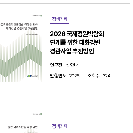
정책과제
2028 국제정원박람회
연계를 위한 태화강변
경관사업 추진방안
연구진 :
신한나
발행연도 :
2026
조회수 :
324
정책과제