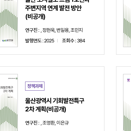
주변지역 연계 발전 방안
(비공개)
연구진 :
, 정현욱, 변일용, 조민지
발행연도 :
2025
조회수 :
384
정책과제
울산광역시 기회발전특구
2차 계획(비공개)
연구진 :
, 조영환, 이은규