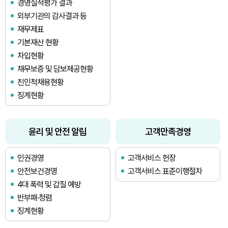
경영실적평가 결과
외부기관의 감사결과 등
재무제표
기본재산 현황
차입현황
채무보증 및 담보제공현황
친인척채용현황
징계현황
윤리 및 안전 알림
고객만족경영
인권경영
고객서비스 헌장
안전보건경영
고객서비스 표준이행절차
4대 폭력 및 갑질 예방
반부패·청렴
징계현황