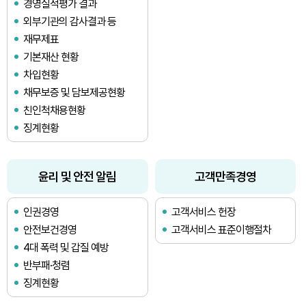
경영실적평가 결과
외부기관의 감사결과 등
재무제표
기본재산 현황
차입현황
채무보증 및 담보제공현황
친인척채용현황
징계현황
윤리 및 안전 알림
고객만족경영
인권경영
고객서비스 헌장
안전보건경영
고객서비스 표준이행절차
4대 폭력 및 갑질 예방
반부패·청렴
징계현황