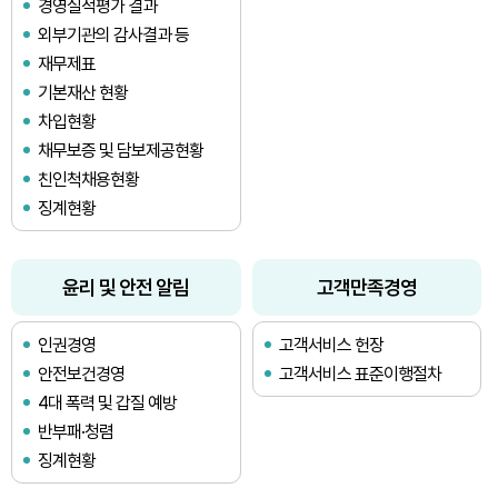
경영실적평가 결과
외부기관의 감사결과 등
재무제표
기본재산 현황
차입현황
채무보증 및 담보제공현황
친인척채용현황
징계현황
윤리 및 안전 알림
고객만족경영
인권경영
고객서비스 헌장
안전보건경영
고객서비스 표준이행절차
4대 폭력 및 갑질 예방
반부패·청렴
징계현황