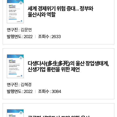
세계 경제위기 위험 증대… 정부와
울산시와 역할
연구진 :
김문연
발행연도 :
2022
조회수 :
2633
다생다사(多生多死)의 울산 창업생태계,
신생기업 롱런을 위한 제언
연구진 :
김혜경
발행연도 :
2022
조회수 :
3084