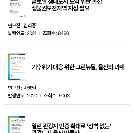
글로벌 생태도시 도약 위한 울산
생물권보전지역 지정 필요
연구진 :
김희종
발행연도 :
2021
조회수 :
8480
기후위기 대응 위한 그린뉴딜, 울산의 과제
연구진 :
마영일
발행연도 :
2020
조회수 :
9003
열린 관광지 인증 확대로 ‘장벽 없는’
관광도시 울산 만들자