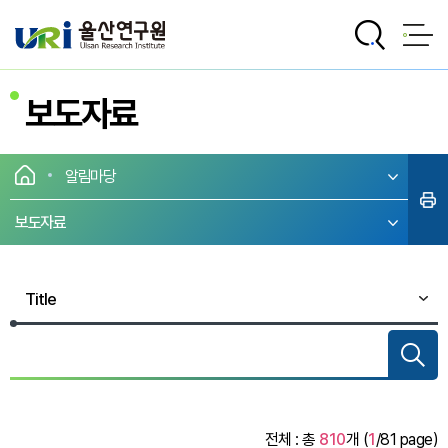
전체메뉴로 바로가기
본문으로 바로가기
보도자료
알림마당
보도자료
전체 : 총
810
개 (
1
/81 page)