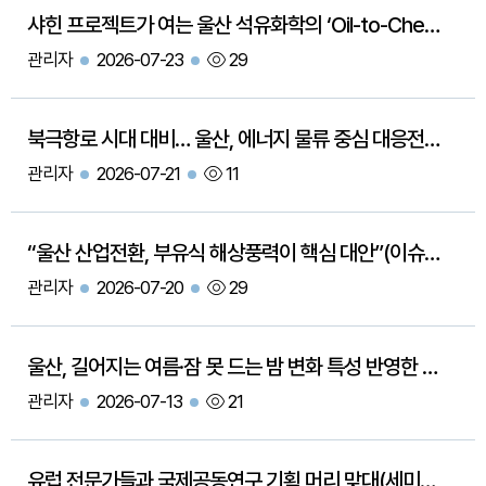
샤힌 프로젝트가 여는 울산 석유화학의 ‘Oil-to-Chemical’ 대전환(경제사회브리프 181호)
관리자
2026-07-23
29
북극항로 시대 대비… 울산, 에너지 물류 중심 대응전략 마련해야(경제사회브리프 180호)
관리자
2026-07-21
11
“울산 산업전환, 부유식 해상풍력이 핵심 대안”(이슈리포트 201호)
관리자
2026-07-20
29
울산, 길어지는 여름·잠 못 드는 밤 변화 특성 반영한 맞춤형 무더위 대책 필요(도시환경브리프 148호)
관리자
2026-07-13
21
유럽 전문가들과 국제공동연구 기획 머리 맞대(세미나 개최)