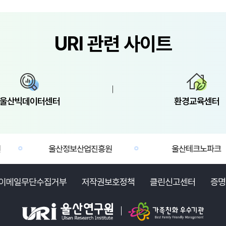
번 교육에은 키오스크를 활용해 패스트푸드 주문,
TX 예매, 무인민원발급 등 일상생활 서비스 이용
정을 직접 체험하는 방식으로 진행했습니다.
URI 관련 사이트
여자들은 실제 기기를 다뤄보며 디지털 기기 활용
력과 경제활동 역량을 높이는 시간을 가졌습니다.
육 현장에는 전문강사와 더불어
산지역경제교육센터 관계자들이 함께 참여해
로그램 진행 과정을 살피고 교육생들과
습니다. 센터는 재정경제부 지정
울산빅데이터센터
환경교육센터
역경제교육센터로, 올해 3월부터 11월까지 학생·
반인·취약계층 등 약 3만1,000명을 대상으로 맞춤형
제교육을 운영하고 있습니다. 특히 복지·
육기관과의 협력을 통해 실생활 중심 교육을
울산정보산업진흥원
울산테크노파크
확대하며 경제이해력 제고에 나서고 있습니다.
이메일무단수집거부
저작권보호정책
클린신고센터
증명