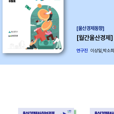
[울산경제동향]
[월간울산경제] 
연구진
이상일,박소희