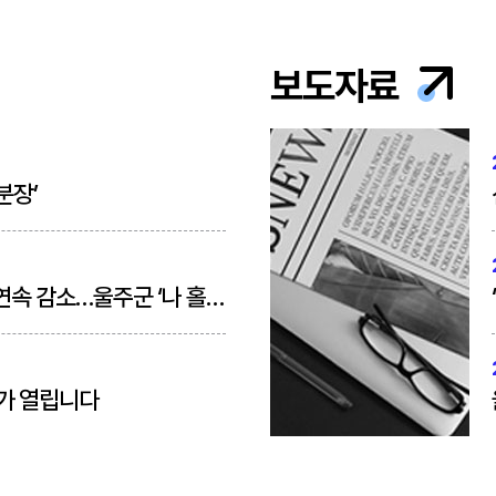
보도자료
분장’
울산 생활업종 사업자 수 2년 연속 감소…울주군 ‘나 홀로 성장’
드가 열립니다