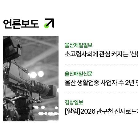
언론보도
울산제일일보
초고령사회에 관심 커지는 ‘산
울산매일신문
경상일보
[알림]2026 반구천 선사로