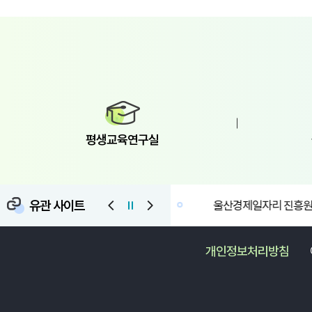
연계해 유럽연합(EU) 초대형 연구개발(R&D)
이
프로그램인 ‘호라이즌 유럽(Horizon Europe)’ 및 ‘한-
K
유럽 국제 공동연구’를 기획하기 위해 마련됐습니다.
과
행사는 우리 연구원, 국가녹색기술연구소,
참
한국건설기술연구원, 사단법인 기후미래, 사단법인
능
녹색전환포럼이 공동 주최했으며, 이 자리에 마르티나
교
크리즈코바 유럽협력연구소장, 토마스 오휄
울
아시아기술혁신학회 기후부위원장, 울산지역 전문가
프
등 20여 명이 참석했습니다. 이번 세미나는 울산이
소통했
평생교육연구실
보유한 산업 기반과 연구 역량을 유럽의 연구혁신
지
체계와 연결하는 데 초점을 뒀으며, 특히 호라이즌
일
유럽 참여 가능성을 검토하고, 탄소중립과 기후기술,
경
CCUS(탄소포집·활용·저장) 등 울산의 산업·환경
교
유관 사이트
울산광역시
울산경제일자리 진흥원
전환과 연계할 수 있는 국제 공동연구 의제를 발굴하는
자리로 기획됐습니다.
개인정보처리방침